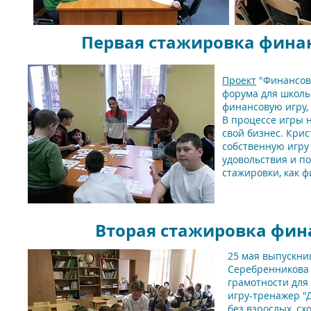
Первая стажировка финан
Проект
"Финансовы
форума для школь
финансовую игру, 
В процессе игры н
свой бизнес. Кри
собственную игру
удовольствия и п
стажировки, как 
Вторая стажировка фина
25 мая выпускни
Серебренникова 
грамотности для
игру-тренажер "Д
без взрослых, сх