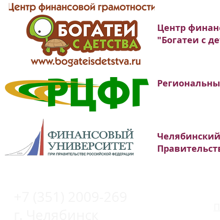
Центр финан
"Богатеи с д
Региональны
Челябинский
Правительст
+7 (351) 2009-269
П
г. Челябинск